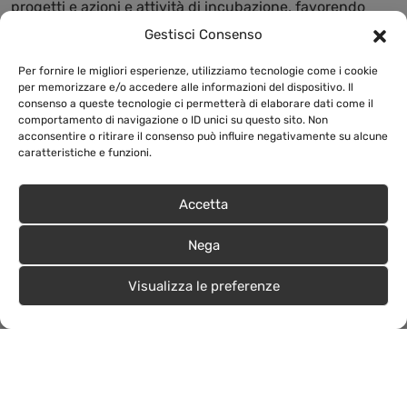
progetti e azioni e attività di incubazione, favorendo
l’apprendimento tramite il fare, l’errore e l’adattamento.
Gestisci Consenso
Mettiamo al centro le persone prima dei progetti,
valorizzando competenze trasversali, autonomia e
Per fornire le migliori esperienze, utilizziamo tecnologie come i cookie
per memorizzare e/o accedere alle informazioni del dispositivo. Il
pensiero critico. La formazione è un processo continuo,
consenso a queste tecnologie ci permetterà di elaborare dati come il
intersettoriale e orientato all’impatto sociale.
comportamento di navigazione o ID unici su questo sito. Non
acconsentire o ritirare il consenso può influire negativamente su alcune
caratteristiche e funzioni.
Accetta
Nega
Visualizza le preferenze