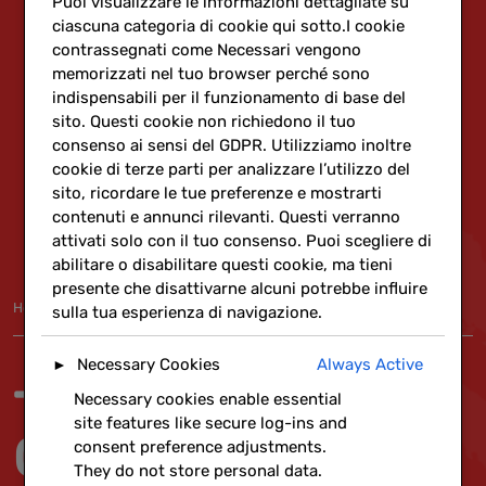
Puoi visualizzare le informazioni dettagliate su
ciascuna categoria di cookie qui sotto.I cookie
contrassegnati come Necessari vengono
memorizzati nel tuo browser perché sono
indispensabili per il funzionamento di base del
sito. Questi cookie non richiedono il tuo
consenso ai sensi del GDPR. Utilizziamo inoltre
cookie di terze parti per analizzare l’utilizzo del
sito, ricordare le tue preferenze e mostrarti
contenuti e annunci rilevanti. Questi verranno
attivati solo con il tuo consenso. Puoi scegliere di
abilitare o disabilitare questi cookie, ma tieni
presente che disattivarne alcuni potrebbe influire
Home
»
Rete
sulla tua esperienza di navigazione.
Necessary Cookies
Always Active
►
To.o.l – Torino
Necessary cookies enable essential
site features like secure log-ins and
Open Lab
consent preference adjustments.
They do not store personal data.