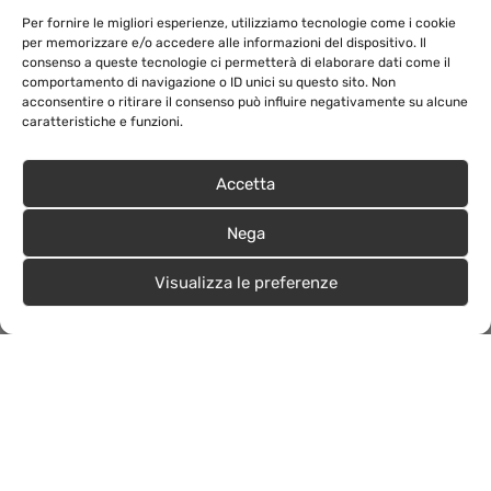
promuove l’innovazione nei percorsi di tirocinio e
Per fornire le migliori esperienze, utilizziamo tecnologie come i cookie
residenze artistiche.
per memorizzare e/o accedere alle informazioni del dispositivo. Il
consenso a queste tecnologie ci permetterà di elaborare dati come il
comportamento di navigazione o ID unici su questo sito. Non
acconsentire o ritirare il consenso può influire negativamente su alcune
caratteristiche e funzioni.
Accetta
Nega
Visualizza le preferenze