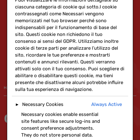
Puoi visualizzare le informazioni dettagliate su
ciascuna categoria di cookie qui sotto.I cookie
contrassegnati come Necessari vengono
memorizzati nel tuo browser perché sono
indispensabili per il funzionamento di base del
sito. Questi cookie non richiedono il tuo
consenso ai sensi del GDPR. Utilizziamo inoltre
cookie di terze parti per analizzare l’utilizzo del
sito, ricordare le tue preferenze e mostrarti
contenuti e annunci rilevanti. Questi verranno
attivati solo con il tuo consenso. Puoi scegliere di
abilitare o disabilitare questi cookie, ma tieni
presente che disattivarne alcuni potrebbe influire
Home
»
Rete
sulla tua esperienza di navigazione.
Necessary Cookies
Always Active
►
cheFare
Necessary cookies enable essential
site features like secure log-ins and
consent preference adjustments.
They do not store personal data.