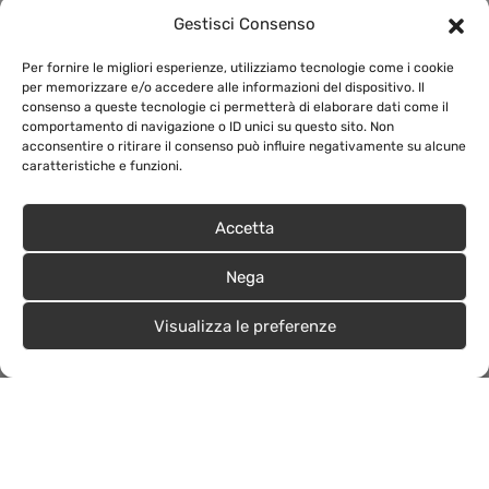
progettazione, organizzazione, governance, sostenibilità
Gestisci Consenso
e costruzione di comunità. cheFare sviluppa percorsi
formativi dall’esperienza diretta per istituzioni culturali,
Per fornire le migliori esperienze, utilizziamo tecnologie come i cookie
pubbliche amministrazioni, enti del terzo settore e
per memorizzare e/o accedere alle informazioni del dispositivo. Il
consenso a queste tecnologie ci permetterà di elaborare dati come il
industrie creative.
comportamento di navigazione o ID unici su questo sito. Non
acconsentire o ritirare il consenso può influire negativamente su alcune
caratteristiche e funzioni.
Accetta
Nega
Visualizza le preferenze