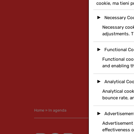
cookie, ma tieni p
►
Necessary Co
Necessary cooki
adjustments. T
►
Functional Co
Functional cook
and enabling th
►
Analytical Co
Analytical cook
bounce rate, an
Home
»
In agenda
►
Advertisemen
Advertisement 
effectiveness 