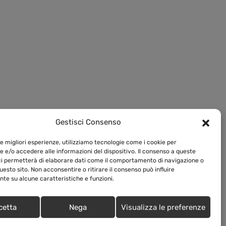
Gestisci Consenso
le migliori esperienze, utilizziamo tecnologie come i cookie per
pen day
 e/o accedere alle informazioni del dispositivo. Il consenso a queste
ci permetterà di elaborare dati come il comportamento di navigazione o
questo sito. Non acconsentire o ritirare il consenso può influire
te su alcune caratteristiche e funzioni.
bride spaces of F.i.Re.
cetta
Nega
Visualizza le preferenze