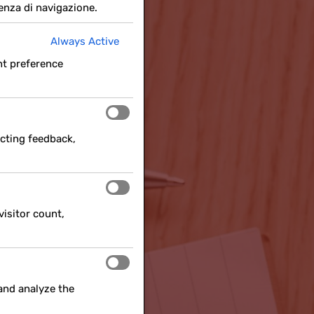
ienza di navigazione.
Always Active
nt preference
ecting feedback,
visitor count,
and analyze the