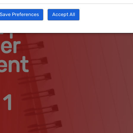
AN
Save Preferences
Accept All
 |
er
ent
 1