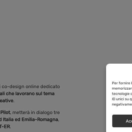
Per fornire 
O
 co-design online dedicato
memorizzare
iali che lavorano sul tema
tecnologie 
ID unici su 
reative
.
negativamen
Pilot
, metterà in dialogo tre
Hy
d Italia ed Emilia-Romagna
,
Ac
T-ER
.