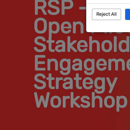
RSP – CY
Reject All
Open Pilot
Stakehold
Engagem
Strategy
Workshop